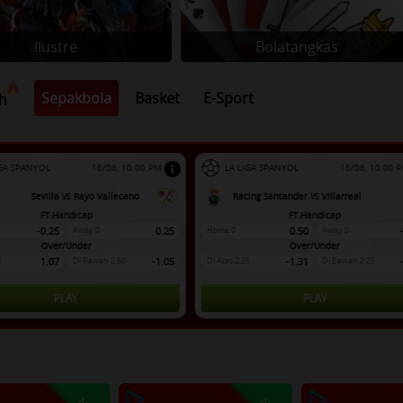
Ilustre
Bolatangkas
Sepakbola
Basket
E-Sport
h
IGA SPANYOL
16/08, 10:00 PM
LA LIGA SPANYOL
16/08, 10:00 
Sevilla
Rayo Vallecano
Racing Santander
Villarreal
VS
VS
FT.Handicap
FT.Handicap
-0.25
0.25
0.50
Away 0
Home 0
Away 0
Over/Under
Over/Under
1.07
-1.05
-1.31
0
Di Bawah 2.50
Di Atas 2.25
Di Bawah 2.25
PLAY
PLAY