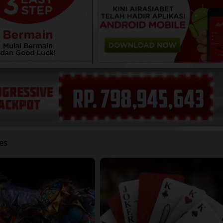
RP. 798,945,643
es