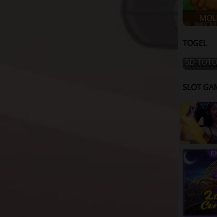
MOL
TOGEL
5D TOT
SLOT GA