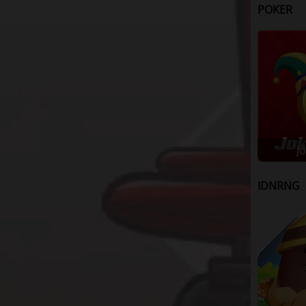
POKER
J
IDNRNG