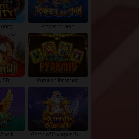
rinity
Power of Odin
 5D
Kutukan Piramida
ys III
Gates of Olympus Super Scatter