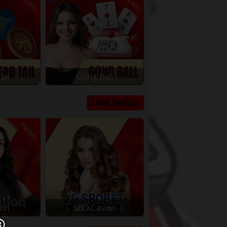
PROMO
PROMO
ail
Gong Ball
Lihat Semua
PROMO
ion
SBO Casino