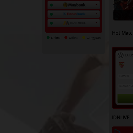
Hot Matc
Online
Offline
Gangguan
16/08, 10:00 PM
LA LIGA SPANYOL
16/08, 10:00 PM
LA L
nte
Celta Vigo
Osasuna
VS
FT.Handicap
0.50
-0.50
0.50
 0
Home 0
Away 0
Home 0
Over/Under
-1.20
1.06
-1.21
wah 2.25
Di Atas 2.50
Di Bawah 2.50
Di Atas 2.5
PLAY
IDNLIVE