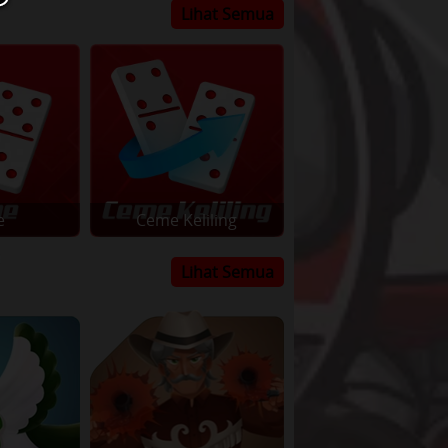
Lihat Semua
e
Ceme Keliling
Lihat Semua