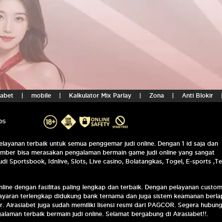
iabet
|
mobile
|
Kalkulator Mix Parlay
|
Zona
|
Anti Blokir
layanan terbaik untuk semua penggemar judi online. Dengan 1 id saja dan
ember bisa merasakan pengalaman bermain game judi online yang sangat
 Sportsbook, Idnlive, Slots, Live casino, Bolatangkas, Togel, E-sports ,
nline dengan fasilitas paling lengkap dan terbaik. Dengan pelayanan custo
ayaran terlengkap didukung bank ternama dan juga sistem keamanan berla
irasiabet juga sudah memiliki lisensi resmi dari PAGCOR. Segera hubung
aman terbaik bermain judi online. Selamat bergabung di Airasiabet!!.