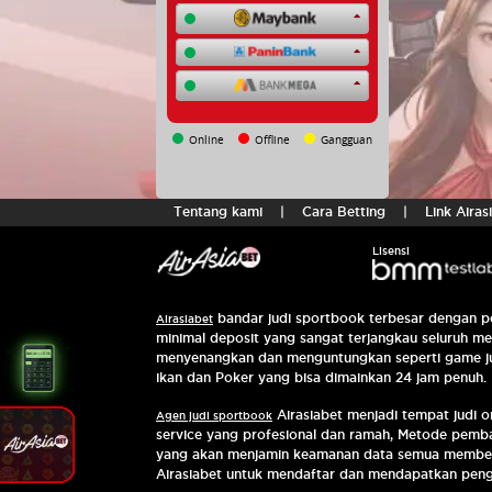
Online
Offline
Gangguan
Tentang kami
|
Cara Betting
|
Link Airas
Lisensi
bandar judi sportbook terbesar dengan pe
Airasiabet
minimal deposit yang sangat terjangkau seluruh m
menyenangkan dan menguntungkan seperti game judi
ikan dan Poker yang bisa dimainkan 24 jam penuh.
Airasiabet menjadi tempat judi o
Agen judi sportbook
service yang profesional dan ramah, Metode pemb
yang akan menjamin keamanan data semua member. A
Airasiabet untuk mendaftar dan mendapatkan pengal