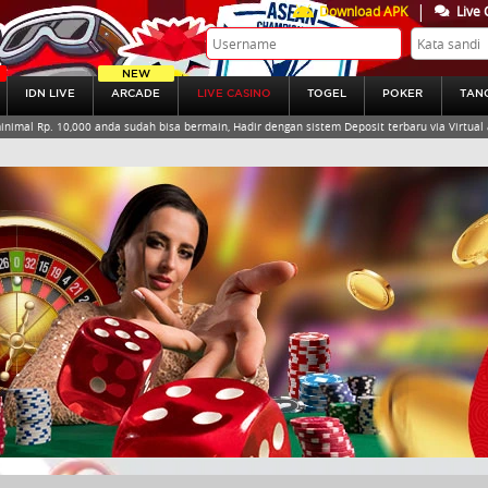
|
Download APK
Live 
NEW
IDN LIVE
ARCADE
LIVE CASINO
TOGEL
POKER
TAN
l Rp. 10,000 anda sudah bisa bermain, Hadir dengan sistem Deposit terbaru via Virtual a