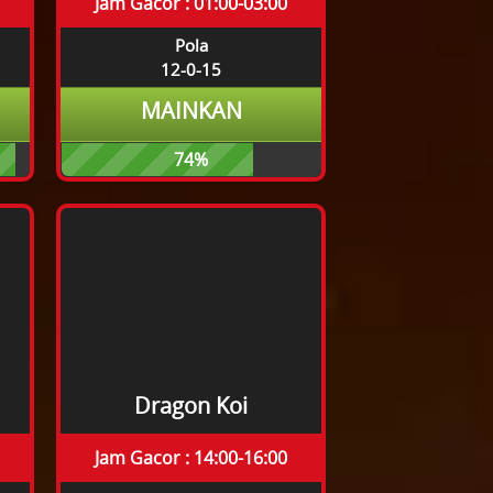
Jam Gacor : 01:00-03:00
Pola
12-0-15
MAINKAN
74%
Dragon Koi
Jam Gacor : 14:00-16:00