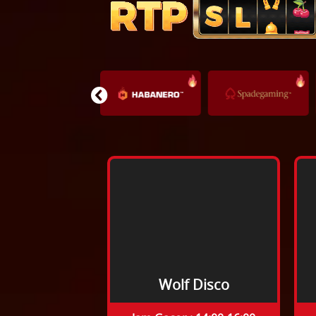
Wolf Disco