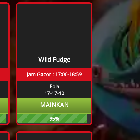
Wild Fudge
Jam Gacor : 17:00-18:59
Pola
17-17-10
MAINKAN
95%