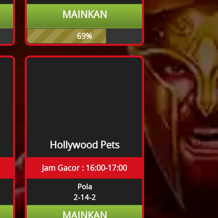
MAINKAN
69%
Hollywood Pets
Jam Gacor : 16:00-17:00
Pola
2-14-2
MAINKAN