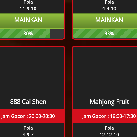
Pola
Pola
11-9-10
4-4-10
MAINKAN
MAINKAN
80%
93%
888 Cai Shen
Mahjong Fruit
Jam Gacor : 20:00-20:30
Jam Gacor : 16:00-17:30
Pola
Pola
4-9-7
12-12-10