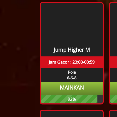
Jump Higher M
Jam Gacor : 23:00-00:59
Pola
6-6-8
MAINKAN
92%